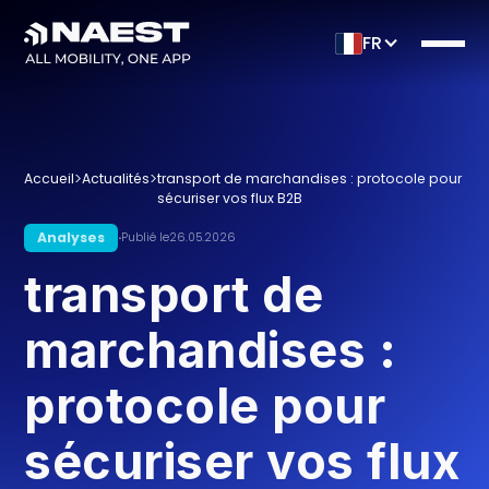
FR
>
>
Accueil
Actualités
transport de marchandises : protocole pour
sécuriser vos flux B2B
Analyses
·
Publié le
26.05.2026
transport de
marchandises :
protocole pour
sécuriser vos flux