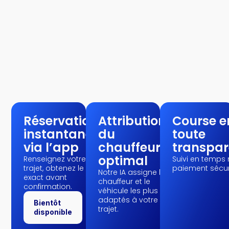
Réservation
Attribution
Course e
instantanée
du
toute
via l’app
chauffeur
transpa
optimal
Renseignez votre
Suivi en temps r
trajet, obtenez le prix
paiement sécur
Notre IA assigne le
exact avant
chauffeur et le
confirmation.
véhicule les plus
adaptés à votre
Bientôt
trajet.
disponible