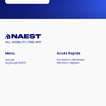
Menu
Accès Rapide
Accueil
Conditions Générales
Le groupe NAEST
Mentions Légales
Token NAEST
Politique de Confidentialité
NAEST Express
Notre charte RSE
NAEST Car
Pitch Deck NAEST
NAEST Food
Investisseurs
© Copyright 2025 - NAEST SAS Paris
- All Mobility, One App.