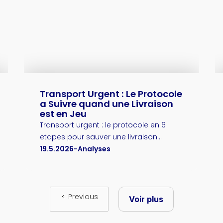
Transport Urgent : Le Protocole
a Suivre quand une Livraison
est en Jeu
Transport urgent : le protocole en 6
etapes pour sauver une livraison
critique. Evaluer, choisir, declencher et
19.5.2026
-
Analyses
securiser une course dans l'heure.
Guide actionnable.
Previous
Voir plus