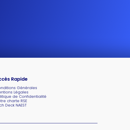
ccès Rapide
nditions Générales
ntions Légales
litique de Confidentialité
tre charte RSE
tch Deck NAEST