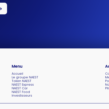
->
Menu
A
Accueil
Co
Le groupe NAEST
Me
Token NAEST
Po
NAEST Express
No
NAEST Car
Pi
NAEST Food
Investisseurs