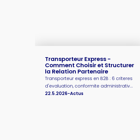
Transporteur Express -
Comment Choisir et Structurer
la Relation Partenaire
Transporteur express en B2B : 6 criteres
d'evaluation, conformite administrative,
structuration contractuelle, pieges a
22.5.2026
-
Actus
eviter. Le guide pour selectionner le bon
partenaire