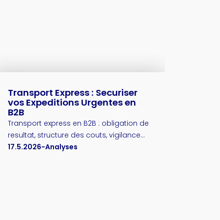
Transport Express : Securiser
vos Expeditions Urgentes en
B2B
Transport express en B2B : obligation de
resultat, structure des couts, vigilance
reglementaire et pieges a eviter. Le
17.5.2026
-
Analyses
guide pour securiser vos expeditions
urgentes.