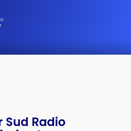
la
r
r Sud Radio