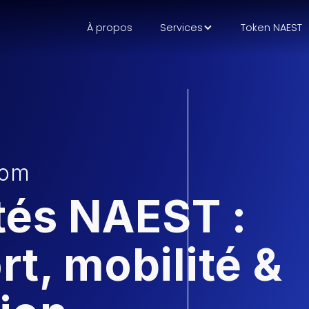
À propos
Services
Token NAEST
oom
tés NAEST :
rt, mobilité &